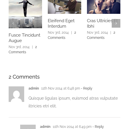
F
Eleifend Eget
Cras Ultricies Et
A
Interdum
Ibhi
N
Nov 3rd, 2014
|
2
Nov 3rd, 2014
|
2
C
Fusce Tincidunt
Comments
Comments
Augue
Nov 3rd, 2014
|
2
Comments
2 Comments
admin
11th Nov 2014 at 6:48 pm
- Reply
Quisque ligulas ipsum, euismod atras vulputate
iltricies etri elit.
admin
11th Nov 2014 at 6:49 pm
- Reply